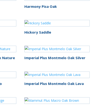
Pisos de Madera
(35)
Harmony Pisa Oak
Pisos Deck
(6)
Pisos Laminados
(55)
Hickory Saddle
Tapetes
(1)
Vinilicos
(62)
k Nature
Imperial Plus Montmelo Oak Silver
zo
Imperial Plus Montmelo Oak Lava