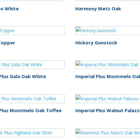
rated-3
(0)
o White
Harmony Metz Oak
rated-4
(0)
rated-5
(0)
Copper
Hickory Gunstock
 Plus Gala Oak White
Imperial Plus Montmelo Oa
 Plus Montmelo Oak Toffee
Imperial Plus Walnut Palaz