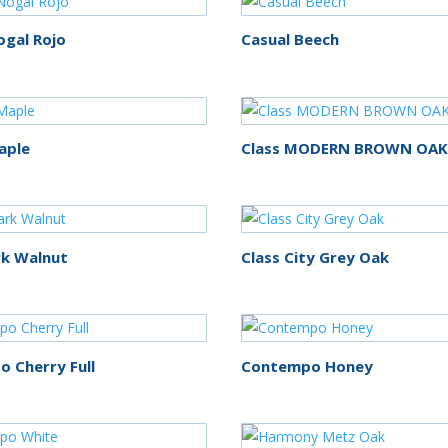
ogal Rojo
Casual Beech
aple
Class MODERN BROWN OAK
exclude-from-catalog
(0)
rk Walnut
Class City Grey Oak
exclude-from-search
(0)
featured
(0)
outofstock
(0)
 Cherry Full
Contempo Honey
rated-1
(0)
rated-2
(0)