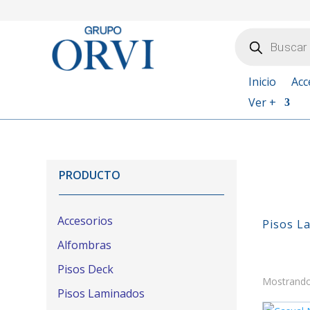
{
Búsqueda
de
productos
Inicio
Acc
Ver +
PRODUCTO
Accesorios
Pisos L
Alfombras
Pisos Deck
Mostrando 
Pisos Laminados
En