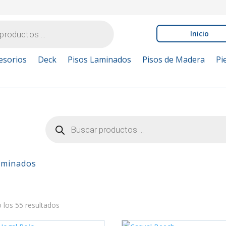
Inicio
esorios
Deck
Pisos Laminados
Pisos de Madera
Pi
Búsqueda
de
productos
aminados
los 55 resultados
 stock