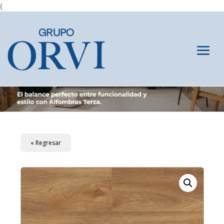
{
« Regresar