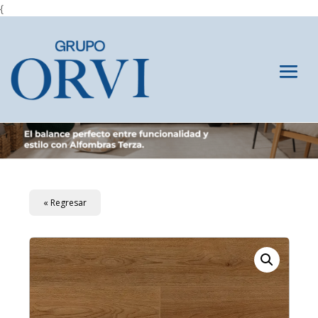
{
« Regresar