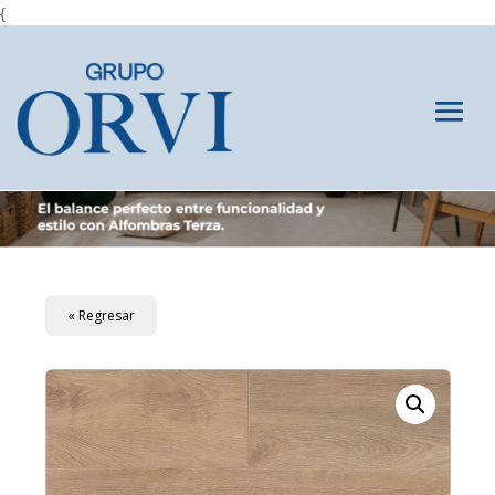
{
« Regresar