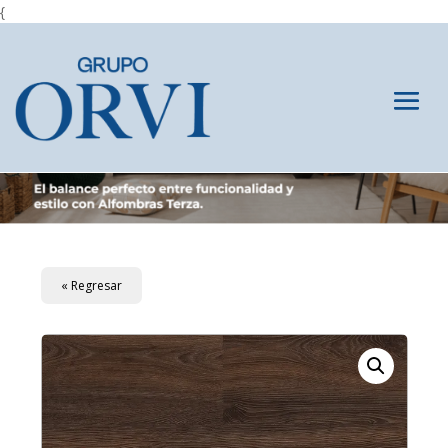
{
« Regresar