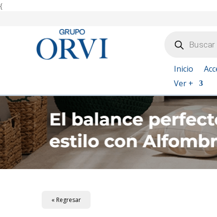
{
Búsqueda
de
productos
Inicio
Acc
Ver +
« Regresar