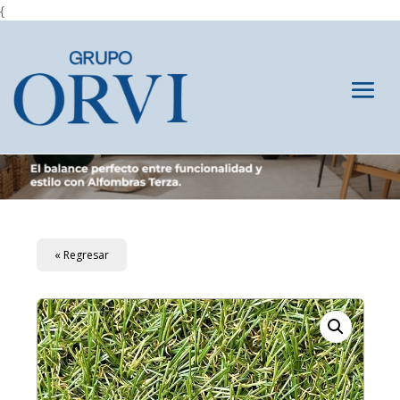
{
« Regresar