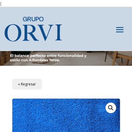
{
« Regresar