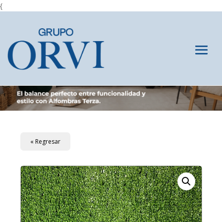
{
« Regresar