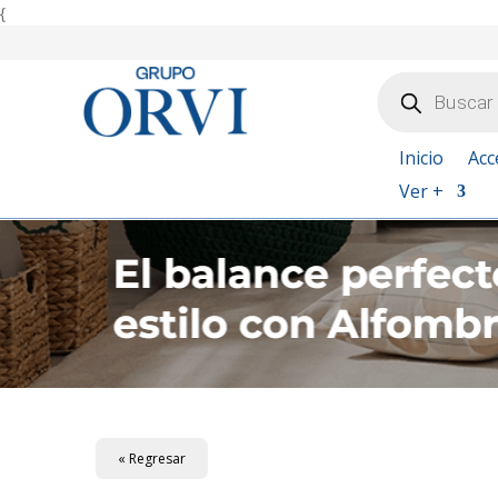
{
Búsqueda
de
productos
Inicio
Acc
Ver +
« Regresar