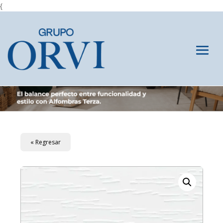
{
« Regresar