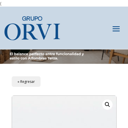
{
« Regresar