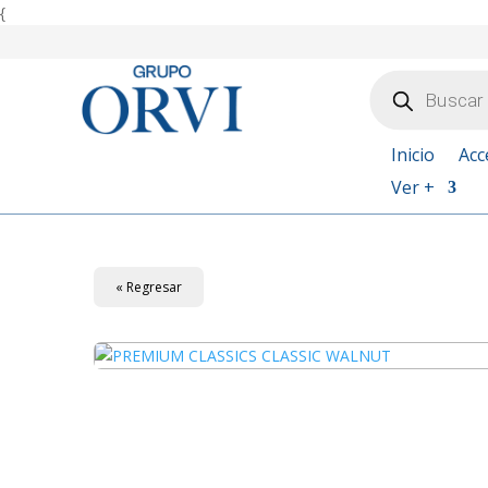
{
Búsqueda
de
productos
Inicio
Acc
Ver +
« Regresar