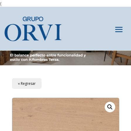
{
« Regresar