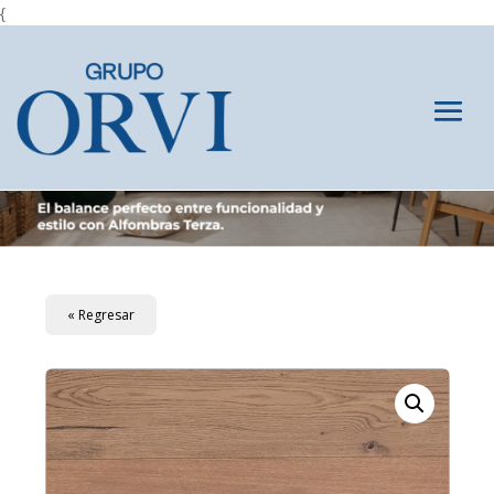
{
« Regresar