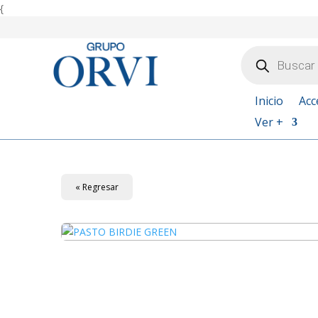
{
Búsqueda
de
productos
Inicio
Acc
Ver +
« Regresar