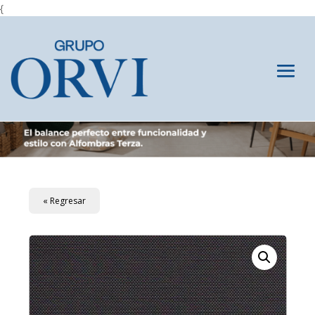
{
« Regresar