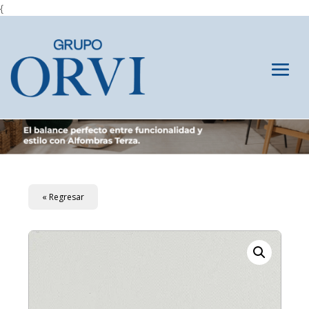
{
« Regresar