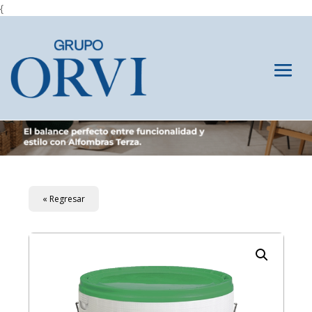
{
« Regresar