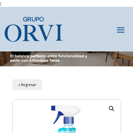
{
« Regresar