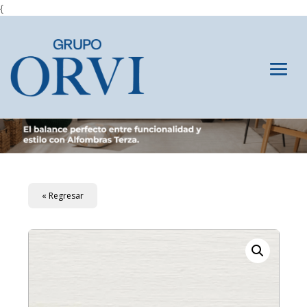
{
« Regresar