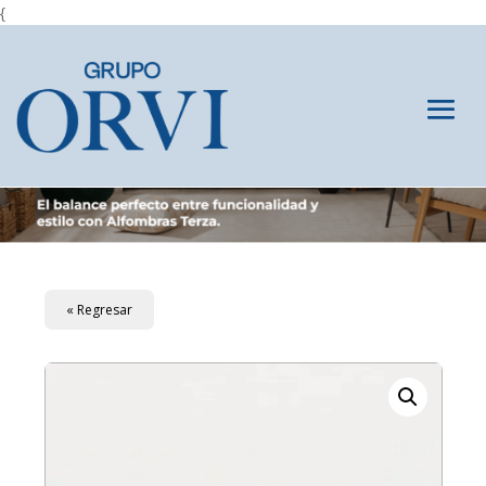
{
« Regresar