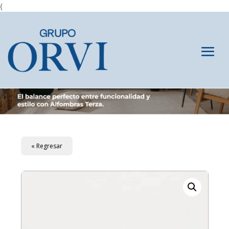
{
« Regresar