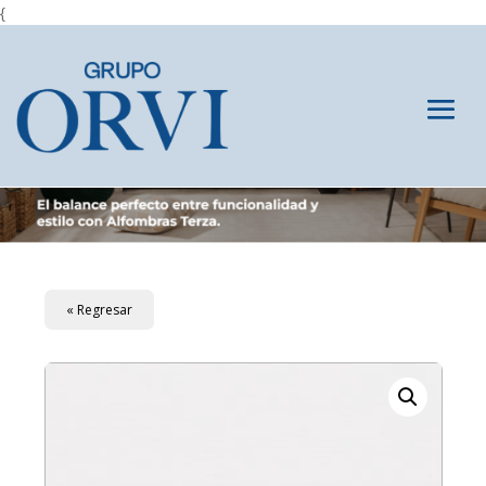
{
« Regresar