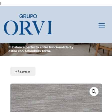
{
« Regresar