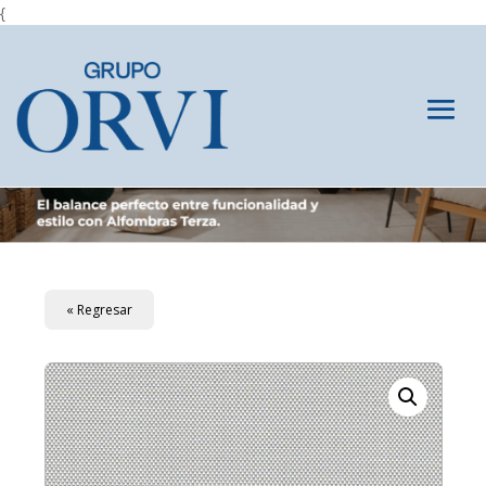
{
« Regresar