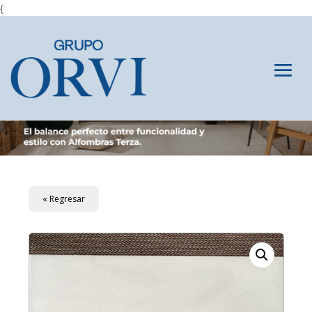
{
« Regresar