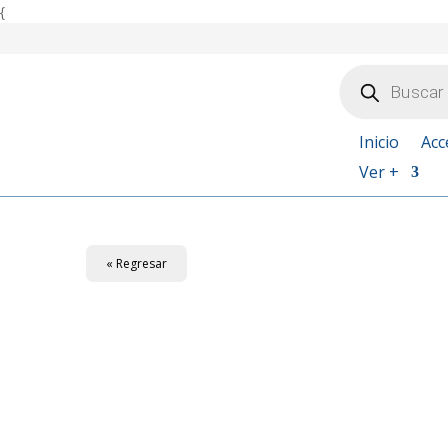
{
Búsqueda
de
productos
Inicio
Acc
Ver +
« Regresar