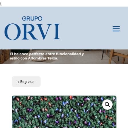
{
« Regresar