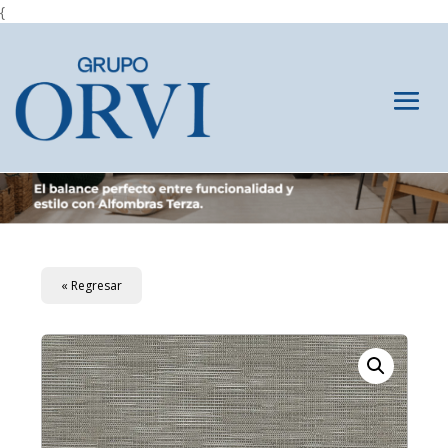
{
« Regresar