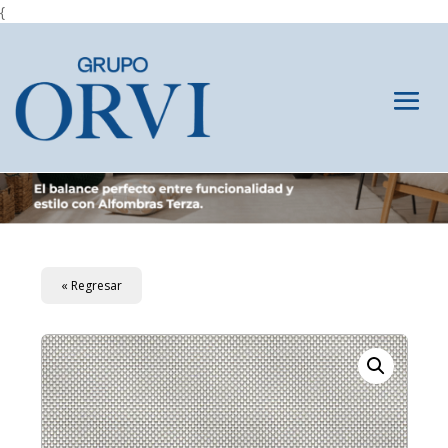
{
« Regresar