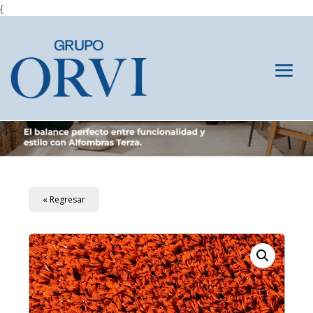
{
« Regresar