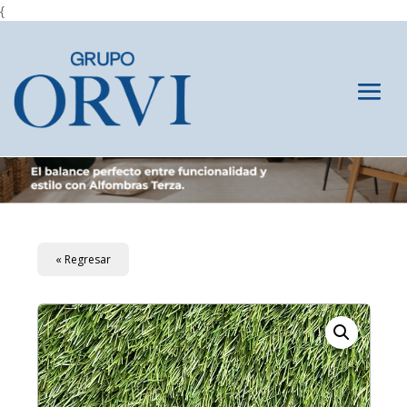
{
« Regresar