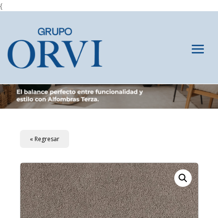
{
« Regresar