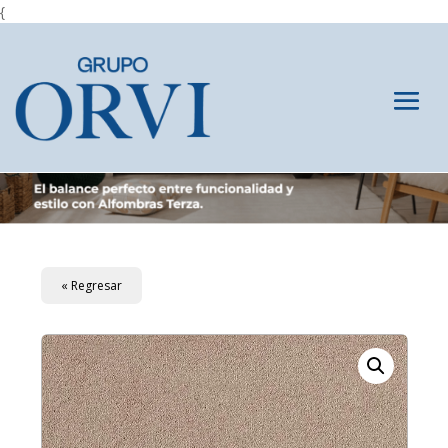
{
« Regresar