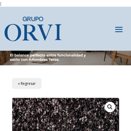
{
« Regresar