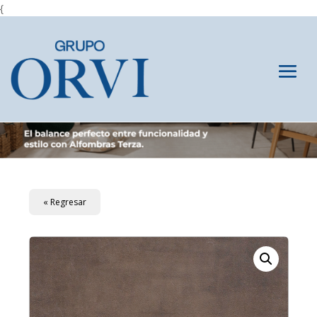
{
« Regresar