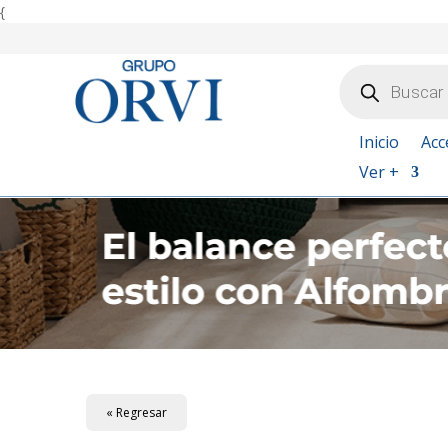
{
Búsqueda
de
productos
Inicio
Acc
Ver +
« Regresar