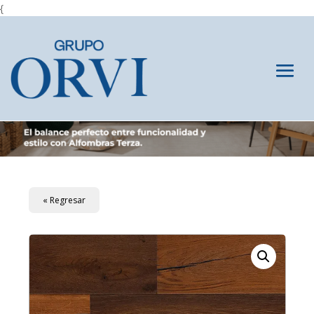
{
« Regresar