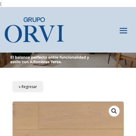
{
« Regresar