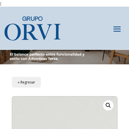
{
« Regresar