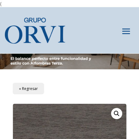
{
« Regresar