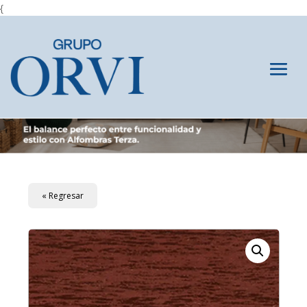
{
« Regresar