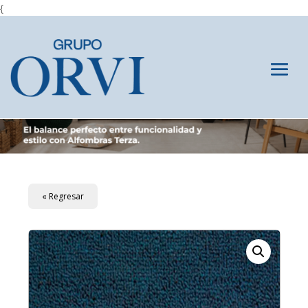
{
« Regresar