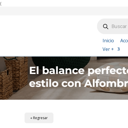
{
Búsqueda
de
productos
Inicio
Acc
Ver +
« Regresar