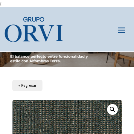
{
« Regresar