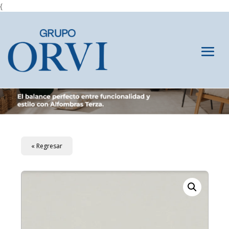
{
« Regresar