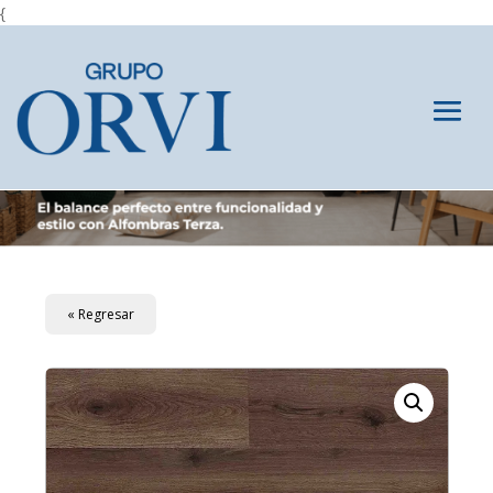
{
« Regresar