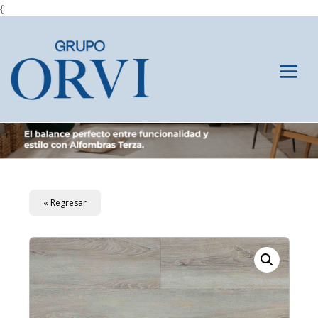
{
« Regresar