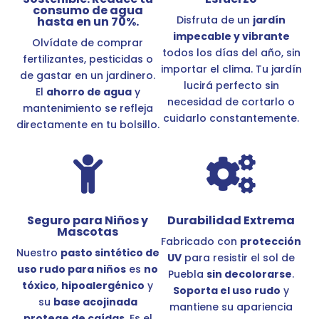
consumo de agua
Disfruta de un
jardín
hasta en un 70%.
impecable y vibrante
Olvídate de comprar
todos los días del año, sin
fertilizantes, pesticidas o
importar el clima. Tu jardín
de gastar en un jardinero.
lucirá perfecto sin
El
ahorro de agua
y
necesidad de cortarlo o
mantenimiento se refleja
cuidarlo constantemente.
directamente en tu bolsillo.


Seguro para Niños y
Durabilidad Extrema
Mascotas
Fabricado con
protección
Nuestro
pasto sintético de
UV
para resistir el sol de
uso rudo para niños
es
no
Puebla
sin decolorarse
.
tóxico
,
hipoalergénico
y
Soporta el uso rudo
y
su
base acojinada
mantiene su apariencia
protege de caídas
. Es el